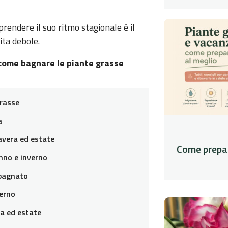
prendere il suo ritmo stagionale è il
ita debole.
 come bagnare le piante grasse
grasse
a
avera ed estate
Come prepar
nno e inverno
 bagnato
terno
ra ed estate