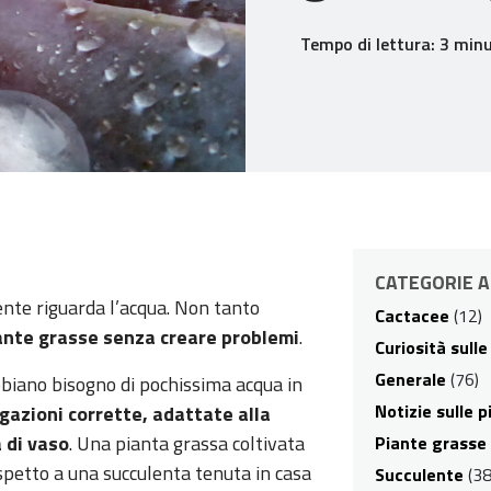
Tempo di lettura: 3 minu
CATEGORIE A
nte riguarda l’acqua. Non tanto
Cactacee
(12)
ante grasse senza creare problemi
.
Curiosità sull
Generale
(76)
bbiano bisogno di pochissima acqua in
Notizie sulle 
gazioni corrette, adattate alla
a di vaso
. Una pianta grassa coltivata
Piante grasse
spetto a una succulenta tenuta in casa
Succulente
(38