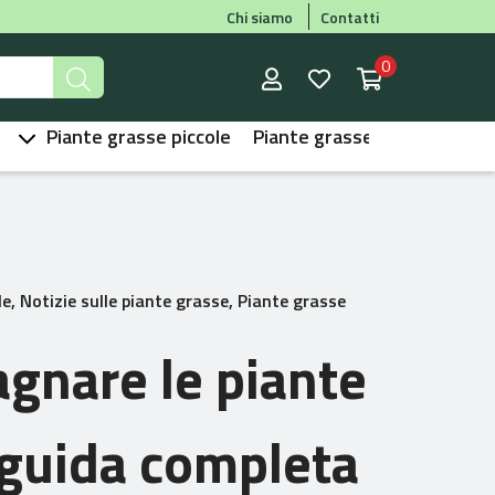
Chi siamo
Contatti
0
Piante grasse piccole
Piante grasse speciali
Var
le
,
Notizie sulle piante grasse
,
Piante grasse
gnare le piante
 guida completa