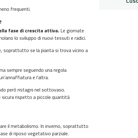
Cusc
meno frequenti.
e
la fase di crescita attiva.
Le giornate
olano lo sviluppo di nuovi tessuti e radici.
, soprattutto se la pianta si trova vicino a
i, ma sempre seguendo una regola
’annaffiatura e l’altra.
ndo però ristagni nel sottovaso.
sicura rispetto a piccole quantità
ntare il metabolismo. In inverno, soprattutto
ase di riposo vegetativo parziale.