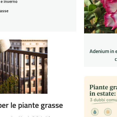
 e inverno
rasse
Adenium in 
c
per le piante grasse