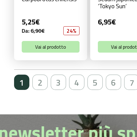
‘Tokyo Sun’
5,25
€
6,95
€
Da:
6,90
€
24%
Vai al prodotto
Vai al prodo
1
2
3
4
5
6
7
a newsletter più s