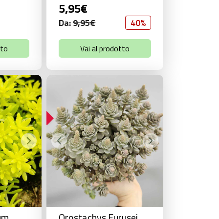
5,95
€
Da:
9,95
€
40%
tto
Vai al prodotto
IN OFFERTA!
um
Orostachys Furusei