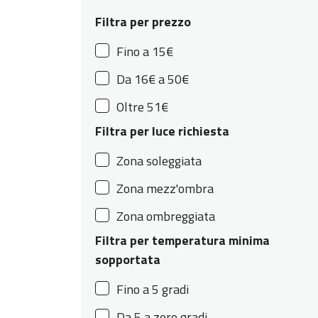
Filtra per prezzo
Fino a 15€
Da 16€ a 50€
Oltre 51€
Filtra per luce richiesta
Zona soleggiata
Zona mezz'ombra
Zona ombreggiata
Filtra per temperatura minima
sopportata
Fino a 5 gradi
Da 5 a zero gradi