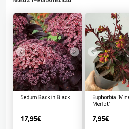
Mostra 1–9 di 56 risultati
Sedum Back in Black
Euphorbia ‘Mine
Merlot’
17,95
€
7,95
€