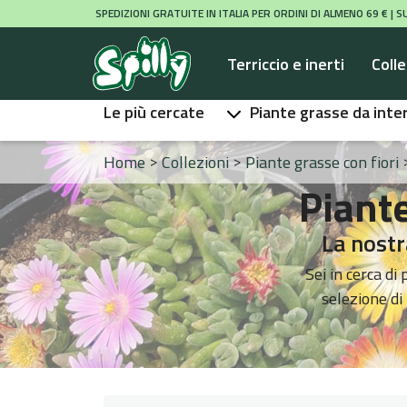
SPEDIZIONI GRATUITE IN ITALIA PER ORDINI DI ALMENO 69 € |
Terriccio e inerti
Colle
Le più cercate
Piante grasse da inte
Home
>
Collezioni
>
Piante grasse con fiori
Piante
La nostr
Sei in cerca di
selezione di 