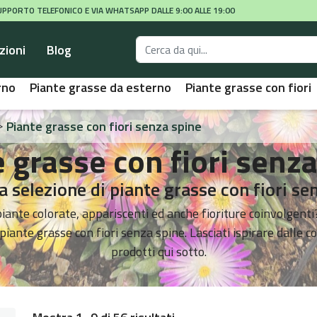
 SUPPORTO TELEFONICO E VIA WHATSAPP DALLE 9:00 ALLE 19:00
zioni
Blog
rno
Piante grasse da esterno
Piante grasse con fiori
>
Piante grasse con fiori senza spine
 grasse con fiori senz
a selezione di piante grasse con fiori se
 piante colorate, appariscenti ed anche fioriture coinvolgenti
piante grasse con fiori senza spine. Lasciati ispirare dalle co
prodotti qui sotto.