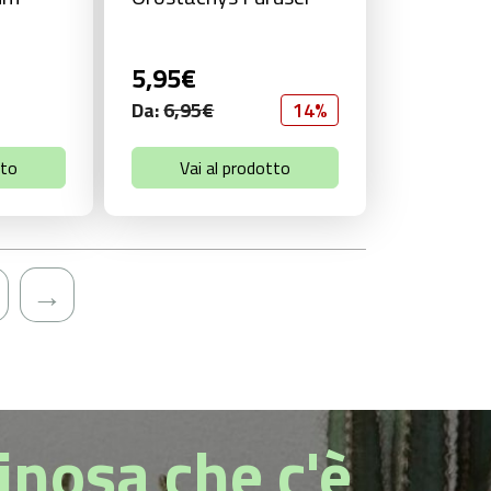
5,95
€
Da:
6,95
€
14%
tto
Vai al prodotto
→
pinosa che c'è