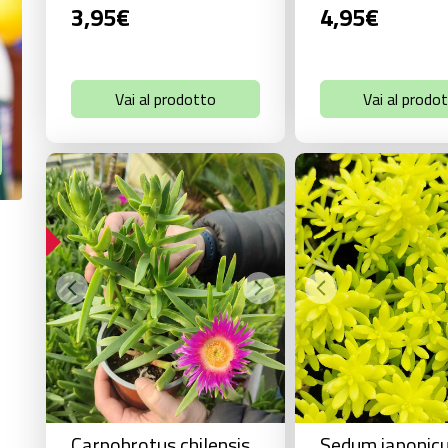
3,95
€
4,95
€
Vai al prodotto
Vai al prodo
FERTA!
Carpobrotus chilensis
Sedum japonic