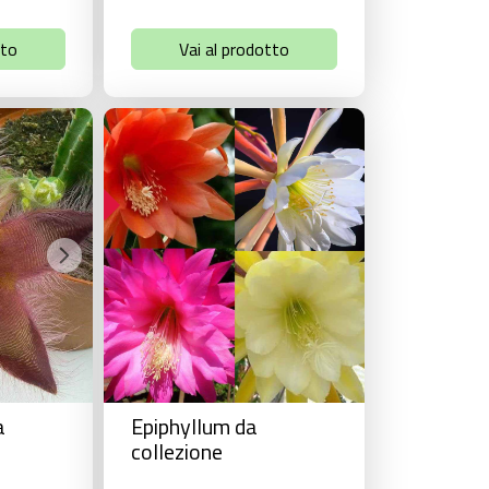
tto
Vai al prodotto
IN OFFERTA!
a
Epiphyllum da
collezione