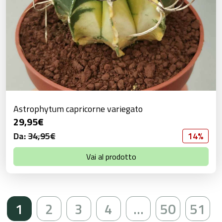
Astrophytum capricorne variegato
29,95
€
Da:
34,95
€
14%
Vai al prodotto
1
2
3
4
…
50
51