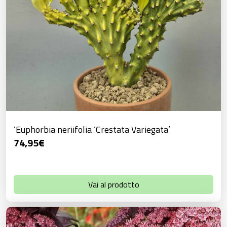
‘Euphorbia neriifolia ‘Crestata Variegata’
74,95
€
Vai al prodotto