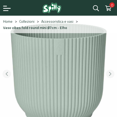
0
Save
>
>
>
Home
Collezioni
Accessoristica e vasi
Vaso vibes fold round mini Ø7cm - Elho