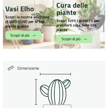
Cura delle
Vasi Elho
piante
Scopri la nostra selezione
Scopri tutti i prodotti per
di VASI ELHO per le tue
prenderti cura delle tua
piante grasse
piante
Scopri di più
Scopri di più
Dimensione