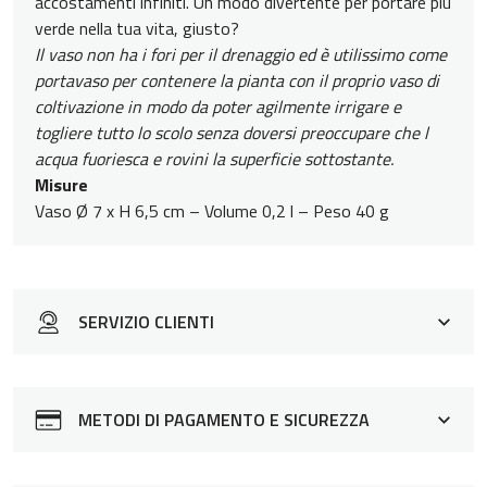
accostamenti infiniti. Un modo divertente per portare più
verde nella tua vita, giusto?
Il vaso non ha i fori per il drenaggio ed è utilissimo come
portavaso per contenere la pianta con il proprio vaso di
coltivazione in modo da poter agilmente irrigare e
togliere tutto lo scolo senza doversi preoccupare che l
acqua fuoriesca e rovini la superficie sottostante.
Misure
Vaso Ø 7 x H 6,5 cm – Volume 0,2 l – Peso 40 g
SERVIZIO CLIENTI
Siamo a tua disposizione per rispondere a qualsiasi
domanda o eventuali dubbi sui nostri prodotti o come
METODI DI PAGAMENTO E SICUREZZA
acquistare su Spilly Cactus. Contattaci dalle 9:00 alle
19:00 usando uno dei seguenti canali: LiveChat: in basso
a destra Email:
info@spillycactus.it