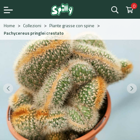
0
Save
>
>
>
Home
Collezioni
Piante grasse con spine
Pachycereus pringlei crestato