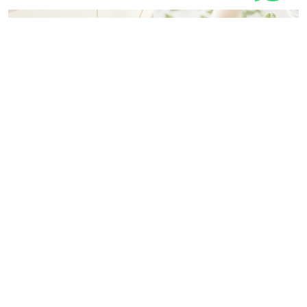
Cura delle
Vasi Elho
piante
Scopri la nostra selezione
Scopri tutti i prodotti per
di VASI ELHO per le tue
prenderti cura delle tua
piante grasse
piante
Scopri di più
Scopri di più
Dimensione
20
12