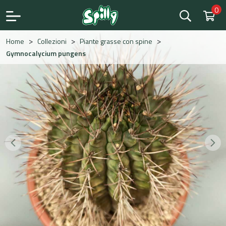
0
Save
>
>
>
Home
Collezioni
Piante grasse con spine
Gymnocalycium pungens