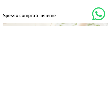
Spesso comprati insieme
Cura delle
Vasi Elho
piante
Scopri la nostra selezione
Scopri tutti i prodotti per
di VASI ELHO per le tue
prenderti cura delle tua
piante grasse
piante
Scopri di più
Scopri di più
Dimensione
18