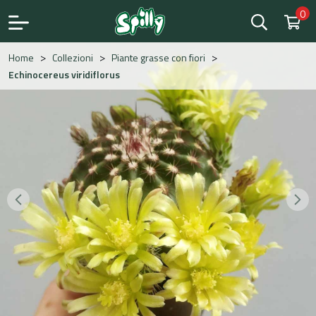
0
Save
>
>
>
Home
Collezioni
Piante grasse con fiori
Echinocereus viridiflorus