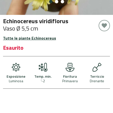
Echinocereus viridiflorus
Vaso Ø 5,5 cm
Tutte le piante Echinocereus
Esaurito
Esposizione
Temp. min.
Fioritura
Terriccio
Luminosa
'-2
Primavera
Drenante