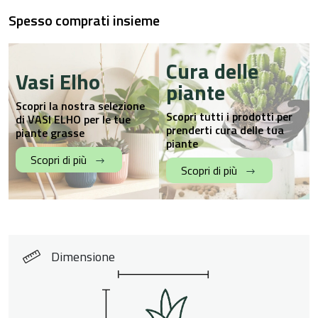
Spesso comprati insieme
Cura delle
Vasi Elho
piante
Scopri la nostra selezione
Scopri tutti i prodotti per
di VASI ELHO per le tue
prenderti cura delle tua
piante grasse
piante
Scopri di più
Scopri di più
Dimensione