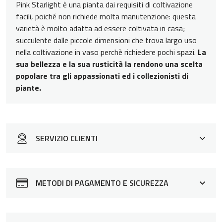
Pink Starlight è una pianta dai requisiti di coltivazione
facili, poiché non richiede molta manutenzione: questa
varietà è molto adatta ad essere coltivata in casa;
succulente dalle piccole dimensioni che trova largo uso
nella coltivazione in vaso perchè richiedere pochi spazi.
La
sua bellezza e la sua rusticità la rendono una scelta
popolare tra gli appassionati ed i collezionisti di
piante.
SERVIZIO CLIENTI
Siamo a tua disposizione per rispondere a qualsiasi
domanda o eventuali dubbi sui nostri prodotti o come
METODI DI PAGAMENTO E SICUREZZA
acquistare su Spilly Cactus. Contattaci dalle 9:00 alle
19:00 usando uno dei seguenti canali: LiveChat: in basso
a destra Email:
info@spillycactus.it