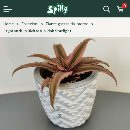
0
Save
>
>
>
Home
Collezioni
Piante grasse da interno
Cryptanthus Bivittatus Pink Starlight