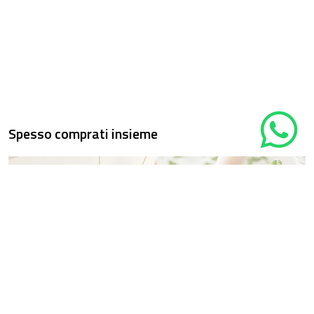
Spesso comprati insieme
Cura delle
Vasi Elho
piante
Scopri la nostra selezione
Scopri tutti i prodotti per
di VASI ELHO per le tue
prenderti cura delle tua
piante grasse
piante
Scopri di più
Scopri di più