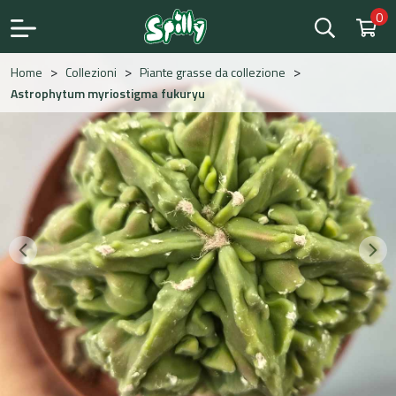
0
Save
>
>
>
Home
Collezioni
Piante grasse da collezione
Astrophytum myriostigma fukuryu