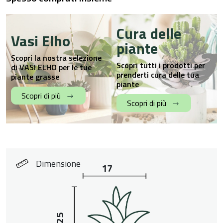
Cura delle
Vasi Elho
piante
Scopri la nostra selezione
Scopri tutti i prodotti per
di VASI ELHO per le tue
prenderti cura delle tua
piante grasse
piante
Scopri di più
Scopri di più
Dimensione
17
25