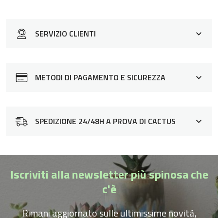
SERVIZIO CLIENTI
Siamo a tua disposizione per rispondere a qualsiasi
domanda o eventuali dubbi sui nostri prodotti o come
METODI DI PAGAMENTO E SICUREZZA
acquistare su Spilly Cactus. Contattaci dalle 9:00 alle
19:00 usando uno dei seguenti canali: LiveChat: in basso
a destra Email:
info@spillycactus.it
SPEDIZIONE 24/48H A PROVA DI CACTUS
Le tue informazioni di pagamento vengono elaborate in
Selezioniamo con cura l’imballaggio corretto per il tuo
modo sicuro. Non memorizziamo i dettagli della carta di
acquisto con materiali eco-friendly e sicuri per le piante.
credito né abbiamo accesso alle informazioni della tua
Affidiamo la spedizione ai corrieri entro 12 ore e la
Iscriviti alla newsletter più spinosa che
carta di credito.
consegna avviene generalmente entro 24/48 ore
c'è
dall’evasione. Quanto costa questo servizio? In Italia è
gratis per ordini superiori a 59,90€, altrimenti chiediamo
Rimani aggiornato sulle ultimissime novità,
un contributo di 6,90€. In europa chiediamo un